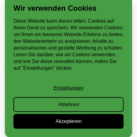
oder die Annahme von Cookies für bestimmte Fälle
Wir verwenden Cookies
oder generell ausschließen. Bei der Nichtannahme
Diese Website kann darum bitten, Cookies auf
von Cookies kann die Funktionalität unserer
Ihrem Gerät zu speichern. Wir verwenden Cookies,
Website eingeschränkt sein.
um Ihnen ein besseres Website-Erlebnis zu bieten,
den Websiteverkehr zu analysieren, Inhalte zu
personalisieren und gezielte Werbung zu schalten.
EINSATZ VON GOOGLE
Lesen Sie darüber, wie wir Cookies verwenden
und wie Sie diese verwalten können, indem Sie
ANALYTICS ZUR
auf "Einstellungen" klicken.
WEBANALYSE
Einstellungen
Diese Website benutzt Google Analytics, einen
Webanalysedienst der Google Inc. (www.google.de).
Ablehnen
Google Analytics verwendet sog. „Cookies“,
Textdateien, die auf Ihrem Computer gespeichert
Akzeptieren
werden und die eine Analyse der Benutzung der
Website durch Sie ermöglichen. Die durch den