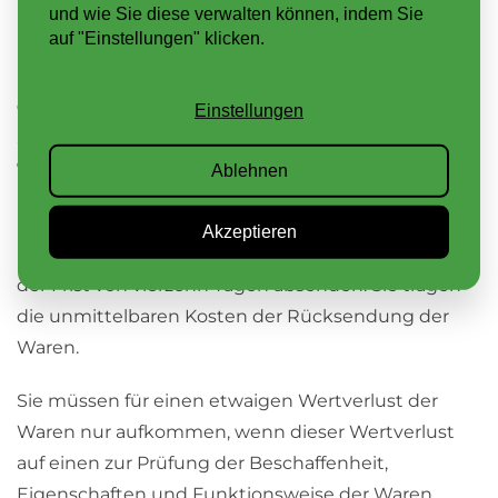
übergeben.
und wie Sie diese verwalten können, indem Sie
auf "Einstellungen" klicken.
Rücksendung der Sache:
Greenroof Webshops
Einstellungen
Schippersweg 2
7448 RT Haarle
Ablehnen
Niederlande
Akzeptieren
Die Frist ist gewahrt, wenn Sie die Waren vor Ablauf
der Frist von vierzehn Tagen absenden. Sie tragen
die unmittelbaren Kosten der Rücksendung der
Waren.
Sie müssen für einen etwaigen Wertverlust der
Waren nur aufkommen, wenn dieser Wertverlust
auf einen zur Prüfung der Beschaffenheit,
Eigenschaften und Funktionsweise der Waren