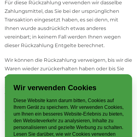
Für diese Rückzahlung verwenden wir dasselbe
Zahlungsmittel, das Sie bei der ursprünglichen
Transaktion eingesetzt haben, es sei denn, mit
Ihnen wurde ausdrücklich etwas anderes
vereinbart; in keinem Fall werden Ihnen wegen
dieser Rückzahlung Entgelte berechnet.
Wir können die Rückzahlung verweigern, bis wir die
Waren wieder zurückerhalten haben oder bis Sie
den Nachweis erbracht haben, dass Sie die Waren
zurückgesandt haben, je nachdem, welches der
Wir verwenden Cookies
frühere Zeitpunkt ist.
Diese Website kann darum bitten, Cookies auf
Sie haben die Waren unverzüglich und in jedem Fall
Ihrem Gerät zu speichern. Wir verwenden Cookies,
spätestens binnen vierzehn Tagen ab dem Tag, an
um Ihnen ein besseres Website-Erlebnis zu bieten,
dem Sie uns über den Widerruf dieses Vertrags
den Websiteverkehr zu analysieren, Inhalte zu
personalisieren und gezielte Werbung zu schalten.
unterrichten, an uns zurückzusenden oder zu
Lesen Sie darüber, wie wir Cookies verwenden