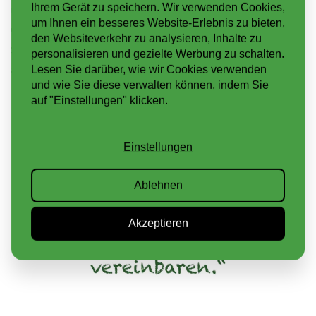
Ihrem Gerät zu speichern. Wir verwenden Cookies,
unseren Produkten, ein Gründach angelegt haben.
um Ihnen ein besseres Website-Erlebnis zu bieten,
Gerne teilen wir einige Beispiele mit Ihnen. Lassen
den Websiteverkehr zu analysieren, Inhalte zu
Sie sich inspirieren, wie in Zukunft Ihr graues Dach
personalisieren und gezielte Werbung zu schalten.
aussehen kann.
Lesen Sie darüber, wie wir Cookies verwenden
und wie Sie diese verwalten können, indem Sie
auf "Einstellungen" klicken.
Einstellungen
Ablehnen
Akzeptieren