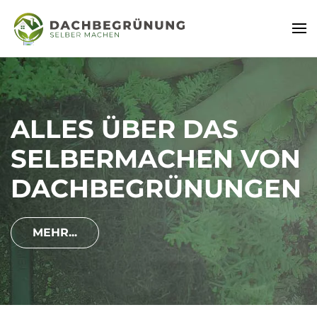
GRÜNDÄCHER
EINFACH UND
SCHNELL SELBER
ANLEGEN
MEHR...