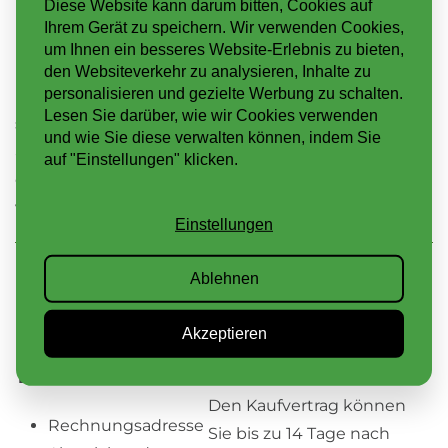
Diese Website kann darum bitten, Cookies auf
Sedumcassetten
Ihrem Gerät zu speichern. Wir verwenden Cookies,
Sedummatten
um Ihnen ein besseres Website-Erlebnis zu bieten,
den Websiteverkehr zu analysieren, Inhalte zu
personalisieren und gezielte Werbung zu schalten.
In unserem
Fertigpaket
haben wir alle Materialien
Lesen Sie darüber, wie wir Cookies verwenden
so zusammengestellt, dass Sie automatisch alles in
und wie Sie diese verwalten können, indem Sie
ausreichender Menge erhalten. Handelt es sich um
auf "Einstellungen" klicken.
ein relativ großes Flachdach, dann sparen Sie
vielleicht mit unserem
Palettenrabatt
.
Einstellungen
Ablehnen
BESTELLUNG & LIEFERUNG
Akzeptieren
Mögliche
Retouren
Lieferadressen
Den Kaufvertrag können
Rechnungsadresse
Sie bis zu 14 Tage nach