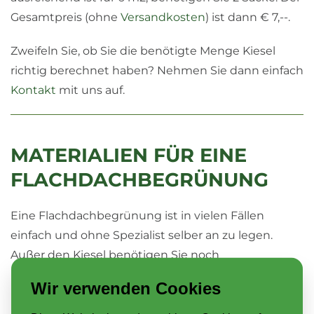
Gesamtpreis (ohne
Versandkosten
) ist dann € 7,--.
Zweifeln Sie, ob Sie die benötigte Menge Kiesel
richtig berechnet haben? Nehmen Sie dann einfach
Kontakt
mit uns auf.
MATERIALIEN FÜR EINE
FLACHDACHBEGRÜNUNG
Eine Flachdachbegrünung ist in vielen Fällen
einfach und ohne Spezialist selber an zu legen.
Außer den Kiesel benötigen Sie noch
Wir verwenden Cookies
Schutzvlies
Dränage