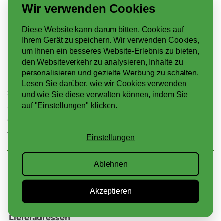
Wir verwenden Cookies
Schutzvlies
Dränage
Diese Website kann darum bitten, Cookies auf
Ihrem Gerät zu speichern. Wir verwenden Cookies,
Sedummatten
um Ihnen ein besseres Website-Erlebnis zu bieten,
Kiesel
den Websiteverkehr zu analysieren, Inhalte zu
personalisieren und gezielte Werbung zu schalten.
In unserem Fertigpaket haben wir alle Materialien
Lesen Sie darüber, wie wir Cookies verwenden
so zusammengestellt, dass Sie automatisch alles in
und wie Sie diese verwalten können, indem Sie
auf "Einstellungen" klicken.
ausreichender Menge erhalten. Handelt es sich um
ein relativ großes Flachdach, dann sparen Sie
vielleicht mit unserem Palettenrabatt.
Einstellungen
Ablehnen
BESTELLUNG & LIEFERUNG
Akzeptieren
Mögliche
Retouren
Lieferadressen