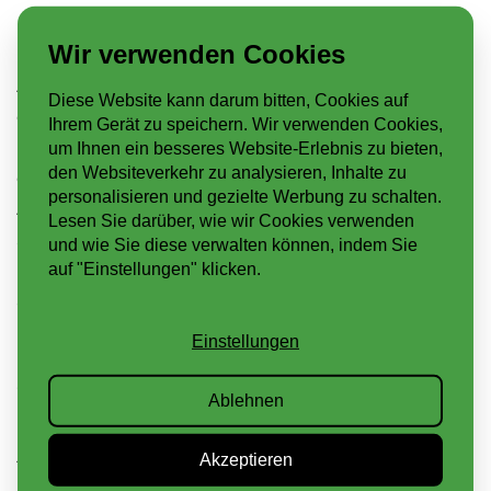
DRÄNAGE
Wir verwenden Cookies
Auch die Dränage ist eine wichtige Lage im Aufbau
Diese Website kann darum bitten, Cookies auf
einer funktionierenden Carport- oder Garagen-
Ihrem Gerät zu speichern. Wir verwenden Cookies,
Dachbegrünung. Die Dränagefolie wird direkt auf
um Ihnen ein besseres Website-Erlebnis zu bieten,
den Websiteverkehr zu analysieren, Inhalte zu
das Schutzvlies gelegt. Die Noppen sorgen für
personalisieren und gezielte Werbung zu schalten.
Abstand zwischen dem Schutzvlies und dem
Lesen Sie darüber, wie wir Cookies verwenden
Substrat. Hierdurch erhält überschüssiges
und wie Sie diese verwalten können, indem Sie
Regenwasser die Möglichkeit, zur Regenrinne hin
auf "Einstellungen" klicken.
abzufließen.
Einstellungen
SEDUMCASSETTEN
Ablehnen
Die Sedumcassetten sind praktische Kunststoff-
Akzeptieren
Trays, die mit einem Filtervlies umhüllt sind. Das