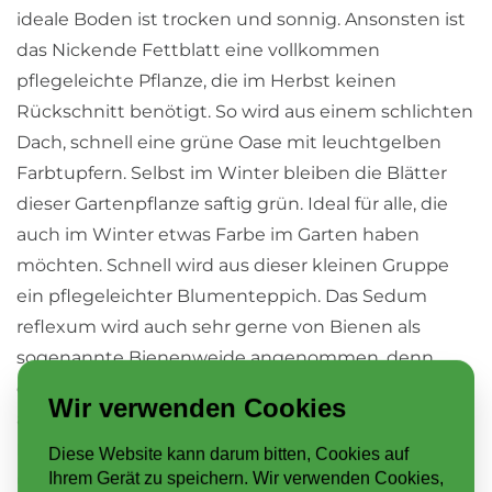
ideale Boden ist trocken und sonnig. Ansonsten ist
das Nickende Fettblatt eine vollkommen
pflegeleichte Pflanze, die im Herbst keinen
Rückschnitt benötigt. So wird aus einem schlichten
Dach, schnell eine grüne Oase mit leuchtgelben
Farbtupfern. Selbst im Winter bleiben die Blätter
dieser Gartenpflanze saftig grün. Ideal für alle, die
auch im Winter etwas Farbe im Garten haben
möchten. Schnell wird aus dieser kleinen Gruppe
ein pflegeleichter Blumenteppich. Das Sedum
reflexum wird auch sehr gerne von Bienen als
sogenannte Bienenweide angenommen, denn
durch die Vielzahl der Blüten ist immer für
Wir verwenden Cookies
ausreichend Nektar gesorgt. Das Nickende
Fettblatt kann gut winterliche Kälte mit bis zu -18
Diese Website kann darum bitten, Cookies auf
Ihrem Gerät zu speichern. Wir verwenden Cookies,
und - 22 Grad aushalten. Eine immergrüne Pflanze,