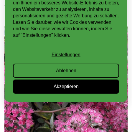
um Ihnen ein besseres Website-Erlebnis zu bieten,
die jedes Jahr auf’s Neue mit gelben Farbtupfern
den Websiteverkehr zu analysieren, Inhalte zu
besticht.
personalisieren und gezielte Werbung zu schalten.
Lesen Sie darüber, wie wir Cookies verwenden
und wie Sie diese verwalten können, indem Sie
auf "Einstellungen" klicken.
Einstellungen
Ablehnen
Akzeptieren